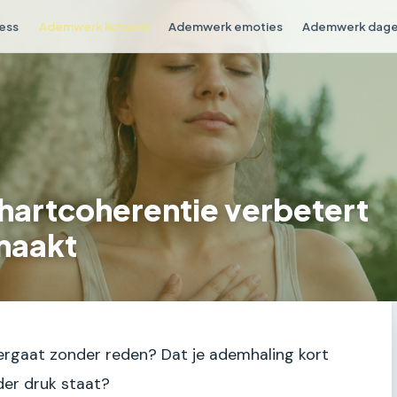
ess
Ademwerk lichaam
Ademwerk emoties
Ademwerk dagel
artcoherentie verbetert
maakt
eergaat zonder reden? Dat je ademhaling kort
der druk staat?