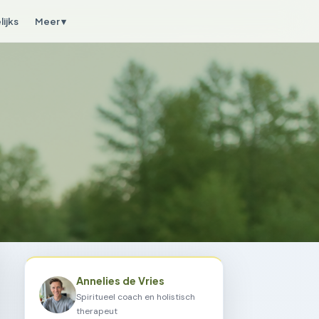
ijks
Meer ▾
Annelies de Vries
Spiritueel coach en holistisch
therapeut