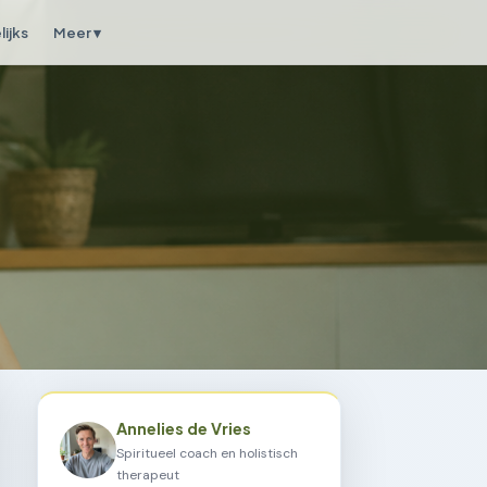
ijks
Meer ▾
Annelies de Vries
Spiritueel coach en holistisch
therapeut