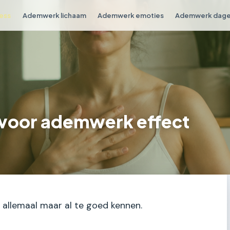
ess
Ademwerk lichaam
Ademwerk emoties
Ademwerk dagel
t voor ademwerk effect
 allemaal maar al te goed kennen.