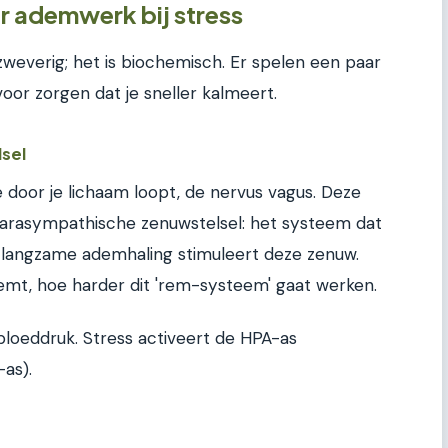
 ademwerk bij stress
zweverig; het is biochemisch. Er spelen een paar
oor zorgen dat je sneller kalmeert.
lsel
 door je lichaam loopt, de nervus vagus. Deze
 parasympathische zenuwstelsel: het systeem dat
e, langzame ademhaling stimuleert deze zenuw.
emt, hoe harder dit 'rem-systeem' gaat werken.
 bloeddruk. Stress activeert de HPA-as
as).