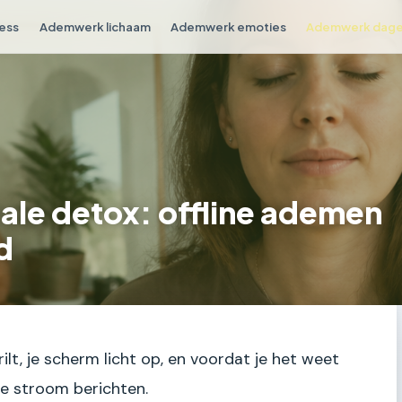
ess
Ademwerk lichaam
Ademwerk emoties
Ademwerk dagel
ale detox: offline ademen
d
ilt, je scherm licht op, en voordat je het weet
ge stroom berichten.