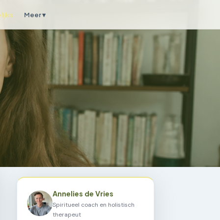
ijks
Meer ▾
Annelies de Vries
Spiritueel coach en holistisch
therapeut