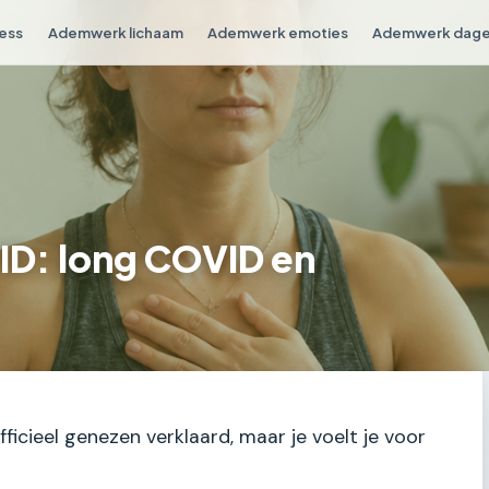
ess
Ademwerk lichaam
Ademwerk emoties
Ademwerk dagel
D: long COVID en
ficieel genezen verklaard, maar je voelt je voor