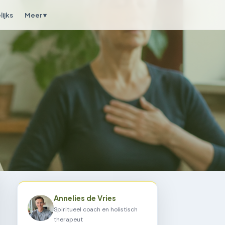
ijks
Meer ▾
Annelies de Vries
Spiritueel coach en holistisch
therapeut