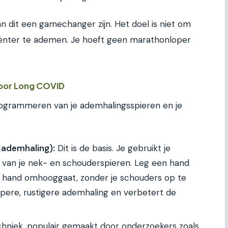
dit een gamechanger zijn. Het doel is niet om
iënter te ademen. Je hoeft geen marathonloper
oor Long COVID
rogrammeren van je ademhalingsspieren en je
kademhaling):
Dit is de basis. Je gebruikt je
ts van je nek- en schouderspieren. Leg een hand
je hand omhooggaat, zonder je schouders op te
epere, rustigere ademhaling en verbetert de
hniek, populair gemaakt door onderzoekers zoals