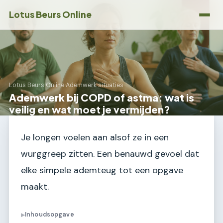
Lotus Beurs Online
Lotus Beurs Online
›
Ademwerk situaties
Ademwerk bij COPD of astma: wat is
veilig en wat moet je vermijden?
Je longen voelen aan alsof ze in een
wurggreep zitten. Een benauwd gevoel dat
elke simpele ademteug tot een opgave
maakt.
Inhoudsopgave
▶