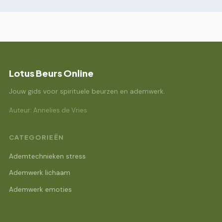
Lotus Beurs Online
Jouw gids voor spirituele beurzen en ademwerk.
Auteur: Annelies de Vries
CATEGORIEËN
Ademtechnieken stress
Ademwerk lichaam
Ademwerk emoties