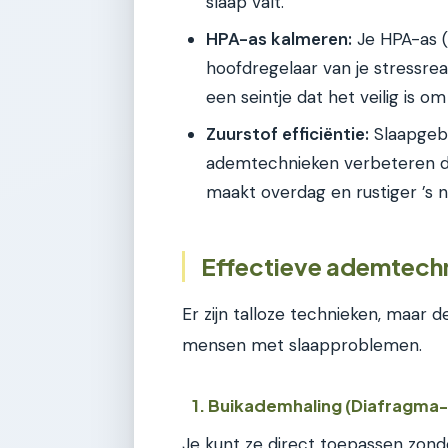
slaap valt.
HPA-as kalmeren:
Je HPA-as (
hoofdregelaar van je stressrea
een seintje dat het veilig is o
Zuurstof efficiëntie:
Slaapgebr
ademtechnieken verbeteren de 
maakt overdag en rustiger ’s n
Effectieve ademtechn
Er zijn talloze technieken, maar d
mensen met slaapproblemen.
1. Buikademhaling (Diafragma
Je kunt ze direct toepassen zonde