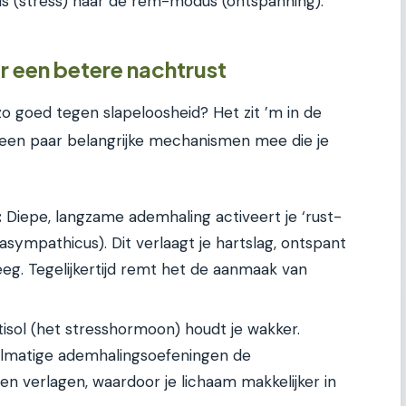
 (stress) naar de rem-modus (ontspanning).
 een betere nachtrust
 goed tegen slapeloosheid? Het zit ’m in de
 een paar belangrijke mechanismen mee die je
:
Diepe, langzame ademhaling activeert je ‘rust-
sympathicus). Dit verlaagt je hartslag, ontspant
eeg. Tegelijkertijd remt het de aanmaak van
isol (het stresshormoon) houdt je wakker.
elmatige ademhalingsoefeningen de
nen verlagen, waardoor je lichaam makkelijker in