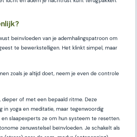
et lucht en adem je nachtrust kunt terugpakken.
nlijk?
wust beïnvloeden van je ademhalingspatroon om
geest te bewerkstelligen. Het klinkt simpel, maar
en zoals je altijd doet, neem je even de controle
, dieper of met een bepaald ritme. Deze
g in yoga en meditatie, maar tegenwoordig
 en slaapexperts ze om hun systeem te resetten.
 autonome zenuwstelsel beïnvloeden. Je schakelt als