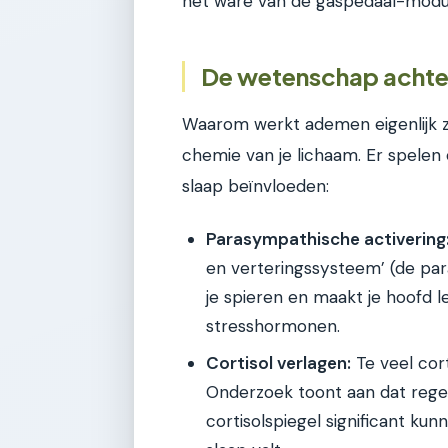
het ware van de gaspedaal-modus
De wetenschap achter
Waarom werkt ademen eigenlijk zo
chemie van je lichaam. Er spelen
slaap beïnvloeden:
Parasympathische activering
en verteringssysteem’ (de para
je spieren en maakt je hoofd l
stresshormonen.
Cortisol verlagen:
Te veel cort
Onderzoek toont aan dat reg
cortisolspiegel significant kun