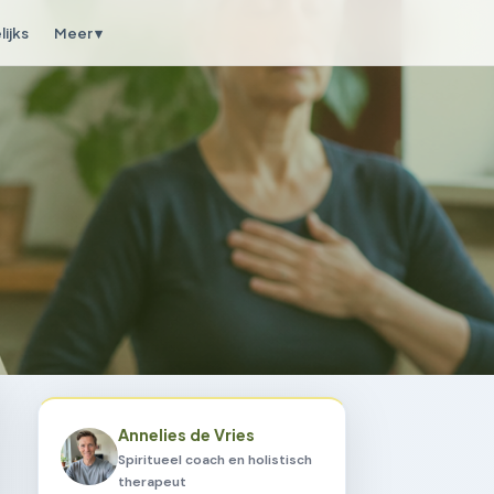
ijks
Meer ▾
Annelies de Vries
Spiritueel coach en holistisch
therapeut