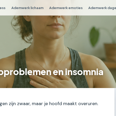
ess
Ademwerk lichaam
Ademwerk emoties
Ademwerk dagel
pproblemen en insomnia
e ogen zijn zwaar, maar je hoofd maakt overuren.