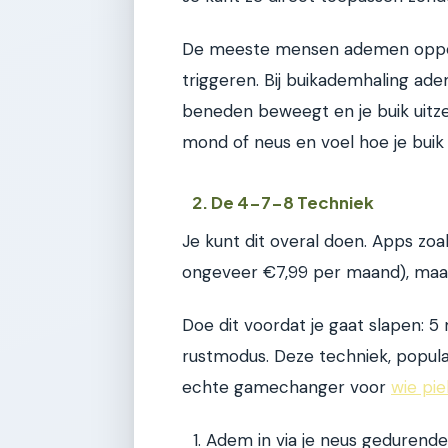
De meeste mensen ademen oppervl
triggeren. Bij buikademhaling adem
beneden beweegt en je buik uitzet.
mond of neus en voel hoe je buik 
2. De 4-7-8 Techniek
Je kunt dit overal doen. Apps zoa
ongeveer €7,99 per maand), maar 
Doe dit voordat je gaat slapen: 
rustmodus. Deze techniek, popula
echte gamechanger voor
wie pi
Adem in via je neus gedurend