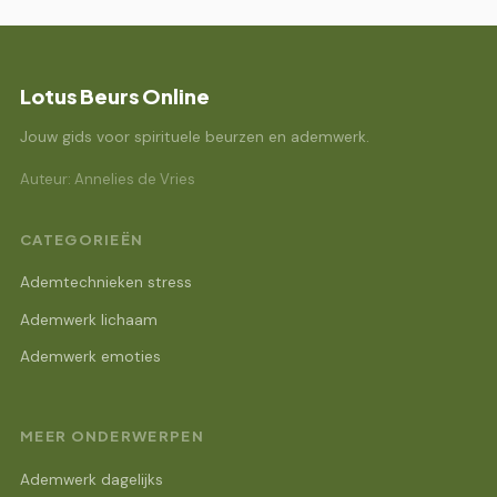
Lotus Beurs Online
Jouw gids voor spirituele beurzen en ademwerk.
Auteur: Annelies de Vries
CATEGORIEËN
Ademtechnieken stress
Ademwerk lichaam
Ademwerk emoties
MEER ONDERWERPEN
Ademwerk dagelijks