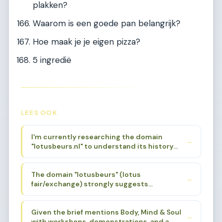
plakken?
Waarom is een goede pan belangrijk?
Hoe maak je je eigen pizza?
5 ingredië
LEES OOK
I'm currently researching the domain
→
"lotusbeurs.nl" to understand its history
and original focus. Based on the niche brief
provided, I know it was associated with
The domain "lotusbeurs" (lotus
Body, Mind & Soul events. I need to find a
→
fair/exchange) strongly suggests
specific sub-sub-niche that aligns with the
spirituality, alternative wellness, and
domain's history and name, while also being
holistic living. The lotus flower is a powerful
deep enough for 200 articles.
Given the brief mentions Body, Mind & Soul
symbol in Eastern spirituality - Buddhism,
→
with workshops, demonstrations, and a
Hinduism, yoga traditions. The "beurs"