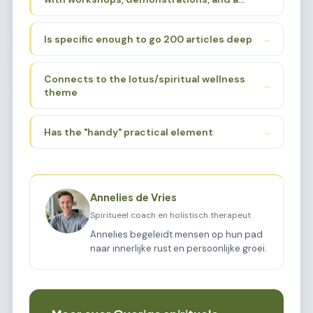
loving atmosphere, I need to find a sub-
(fair/market) aspect suggests a gathering
sub-niche that:
place for these practices.
Is specific enough to go 200 articles deep
→
Connects to the lotus/spiritual wellness
→
theme
Has the "handy" practical element
→
Annelies de Vries
Spiritueel coach en holistisch therapeut
Annelies begeleidt mensen op hun pad
naar innerlijke rust en persoonlijke groei.