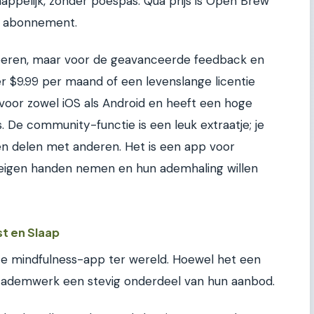
appelijk, zonder poespas. Qua prijs is Open Brew
n abonnement.
roberen, maar voor de geavanceerde feedback en
er $9.99 per maand of een levenslange licentie
 voor zowel iOS als Android en heeft een hoge
s. De community-functie is een leuk extraatje; je
en delen met anderen. Het is een app voor
 eigen handen nemen en hun ademhaling willen
st en Slaap
ste mindfulness-app ter wereld. Hoewel het een
is ademwerk een stevig onderdeel van hun aanbod.