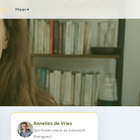
ijks
Meer ▾
Annelies de Vries
Spiritueel coach en holistisch
therapeut