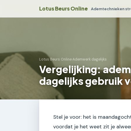
Lotus Beurs Online
Ademtechnieken str
Lotus Beurs Online
›
Ademwerk dagelijks
Vergelijking: ade
dagelijks gebruik 
Stel je voor: het is maandagocht
voordat je het weet zit je alwee