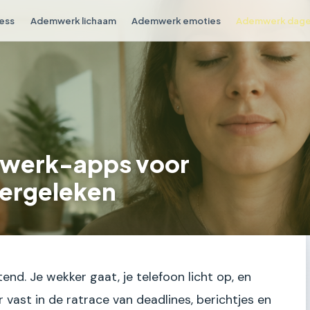
ess
Ademwerk lichaam
Ademwerk emoties
Ademwerk dagel
mwerk-apps voor
vergeleken
end. Je wekker gaat, je telefoon licht op, en
r vast in de ratrace van deadlines, berichtjes en