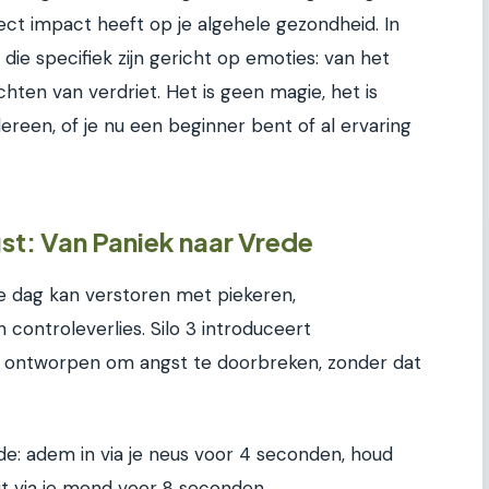
rect impact heeft op je algehele gezondheid. In
die specifiek zijn gericht op emoties: van het
hten van verdriet. Het is geen magie, het is
dereen, of je nu een beginner bent of al ervaring
t: Van Paniek naar Vrede
 je dag kan verstoren met piekeren,
controleverlies. Silo 3 introduceert
jn ontworpen om angst te doorbreken, zonder dat
de: adem in via je neus voor 4 seconden, houd
t via je mond voor 8 seconden.