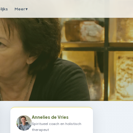
ijks
Meer ▾
Annelies de Vries
Spiritueel coach en holistisch
therapeut