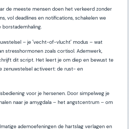
ar de meeste mensen doen het verkeerd zonder
ns, vol deadlines en notifications, schakelen we
e borstademhaling.
nuwstelsel – je 'vecht-of-vlucht' modus – wat
an stresshormonen zoals cortisol. Ademwerk,
hrijft dit script. Het leert je om diep en bewust te
zenuwstelsel activeert: de rust- en
sbediening voor je hersenen. Door simpelweg je
ignalen naar je amygdala – het angstcentrum – om
lmatige ademoefeningen de hartslag verlagen en