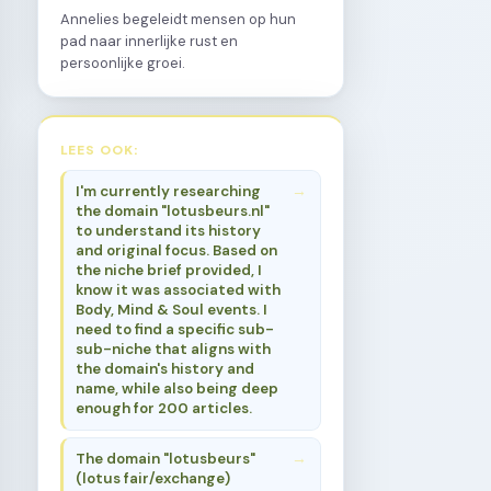
Annelies begeleidt mensen op hun
pad naar innerlijke rust en
persoonlijke groei.
LEES OOK:
I'm currently researching
the domain "lotusbeurs.nl"
to understand its history
and original focus. Based on
the niche brief provided, I
know it was associated with
Body, Mind & Soul events. I
need to find a specific sub-
sub-niche that aligns with
the domain's history and
name, while also being deep
enough for 200 articles.
The domain "lotusbeurs"
(lotus fair/exchange)