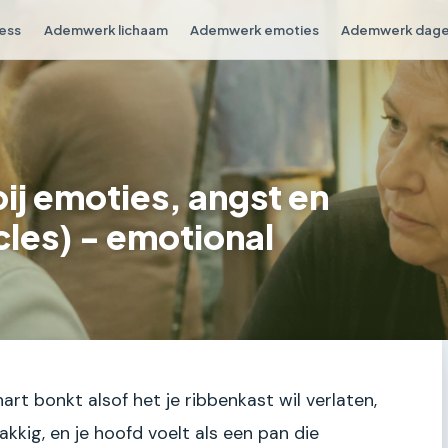
ess
Ademwerk lichaam
Ademwerk emoties
Ademwerk dagel
ij emoties, angst en
cles) - emotional
e hart bonkt alsof het je ribbenkast wil verlaten,
akkig, en je hoofd voelt als een pan die