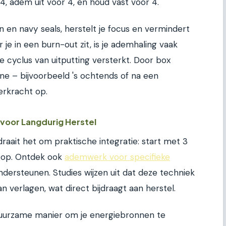
4, adem uit voor 4, en houd vast voor 4.
n en navy seals, herstelt je focus en vermindert
je in een burn-out zit, is je ademhaling vaak
 cyclus van uitputting versterkt. Door box
tine – bijvoorbeeld 's ochtends of na een
erkracht op.
n voor Langdurig Herstel
 draait het om praktische integratie: start met 3
 op. Ontdek ook
ademwerk voor specifieke
ndersteunen. Studies wijzen uit dat deze techniek
n verlagen, wat direct bijdraagt aan herstel.
 duurzame manier om je energiebronnen te