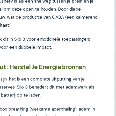
snerv is als een snelweg tussen je brein en je
tel om deze open te houden. Door diepe
nuw, wat de productie van GABA (een kalmerend
ltaat?
 dit in Silo 3 voor emotionele toepassingen:
voor een dubbele impact.
t: Herstel Je Energiebronnen
ijn; het is een complete uitputting van je
eserves. Silo 3 benadert dit met ademwerk als
batterij op te laden.
 box breathing (vierkante ademhaling): adem in