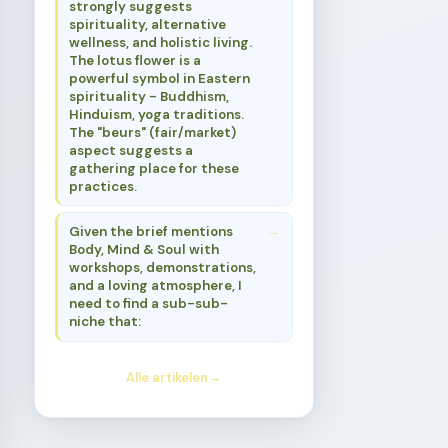
strongly suggests
spirituality, alternative
wellness, and holistic living.
The lotus flower is a
powerful symbol in Eastern
spirituality - Buddhism,
Hinduism, yoga traditions.
The "beurs" (fair/market)
aspect suggests a
gathering place for these
practices.
Given the brief mentions
Body, Mind & Soul with
workshops, demonstrations,
and a loving atmosphere, I
need to find a sub-sub-
niche that:
Alle artikelen