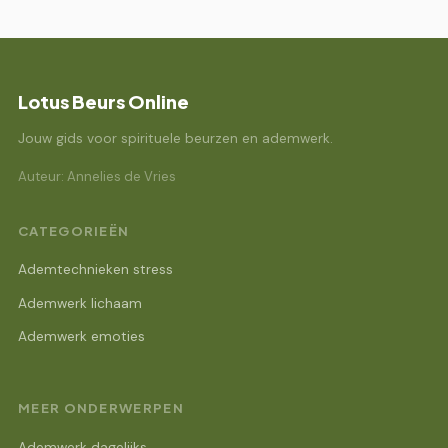
Lotus Beurs Online
Jouw gids voor spirituele beurzen en ademwerk.
Auteur: Annelies de Vries
CATEGORIEËN
Ademtechnieken stress
Ademwerk lichaam
Ademwerk emoties
MEER ONDERWERPEN
Ademwerk dagelijks