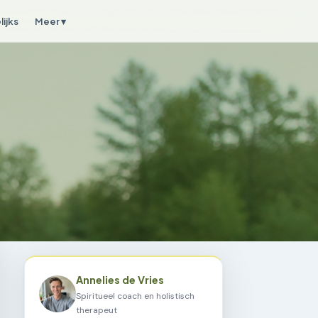
ijks
Meer ▾
Annelies de Vries
Spiritueel coach en holistisch
therapeut