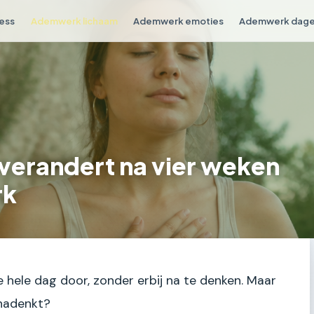
ess
Ademwerk lichaam
Ademwerk emoties
Ademwerk dagel
verandert na vier weken
rk
hele dag door, zonder erbij na te denken. Maar
 nadenkt?