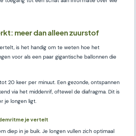
g je toegang tot een schat aan informatie over wie
kt: meer dan alleen zuurstof
ertelt, is het handig om te weten hoe het
ngen voor als een paar gigantische ballonnen die
 tot 20 keer per minuut. Een gezonde, ontspannen
nd via het middenrif, oftewel de diafragma. Dit is
 je longen ligt.
ademritme je vertelt
m diep in je buik. Je longen vullen zich optimaal