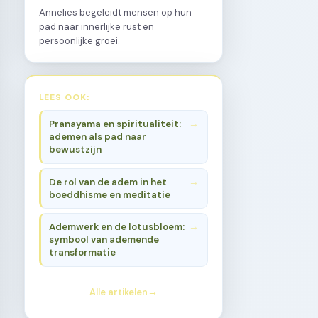
Annelies begeleidt mensen op hun
pad naar innerlijke rust en
persoonlijke groei.
LEES OOK:
Pranayama en spiritualiteit:
ademen als pad naar
bewustzijn
De rol van de adem in het
boeddhisme en meditatie
Ademwerk en de lotusbloem:
symbool van ademende
transformatie
Alle artikelen