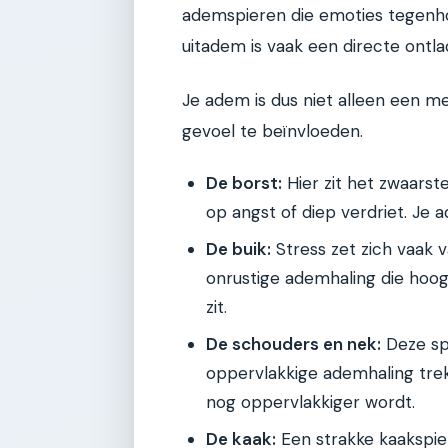
ademspieren die emoties tegenhou
uitadem is vaak een directe ontla
Je adem is dus niet alleen een me
gevoel te beïnvloeden.
De borst:
Hier zit het zwaarst
op angst of diep verdriet. Je
De buik:
Stress zet zich vaak v
onrustige ademhaling die hoog i
zit.
De schouders en nek:
Deze spi
oppervlakkige ademhaling tre
nog oppervlakkiger wordt.
De kaak:
Een strakke kaakspi