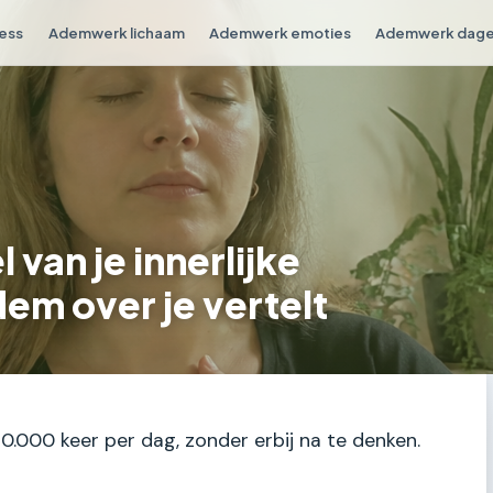
ess
Ademwerk lichaam
Ademwerk emoties
Ademwerk dagel
 van je innerlijke
dem over je vertelt
000 keer per dag, zonder erbij na te denken.