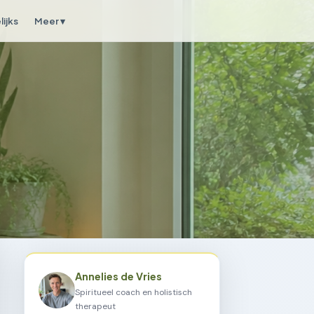
ijks
Meer ▾
Annelies de Vries
Spiritueel coach en holistisch
therapeut