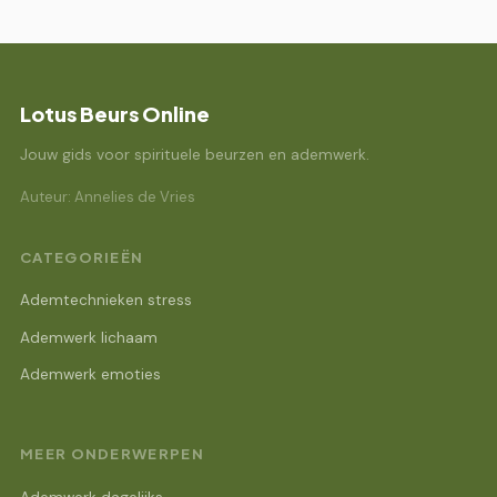
Lotus Beurs Online
Jouw gids voor spirituele beurzen en ademwerk.
Auteur: Annelies de Vries
CATEGORIEËN
Ademtechnieken stress
Ademwerk lichaam
Ademwerk emoties
MEER ONDERWERPEN