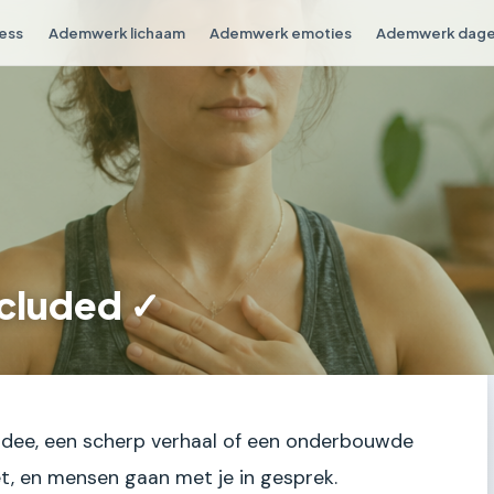
ess
Ademwerk lichaam
Ademwerk emoties
Ademwerk dagel
ncluded ✓
nt idee, een scherp verhaal of een onderbouwde
et, en mensen gaan met je in gesprek.