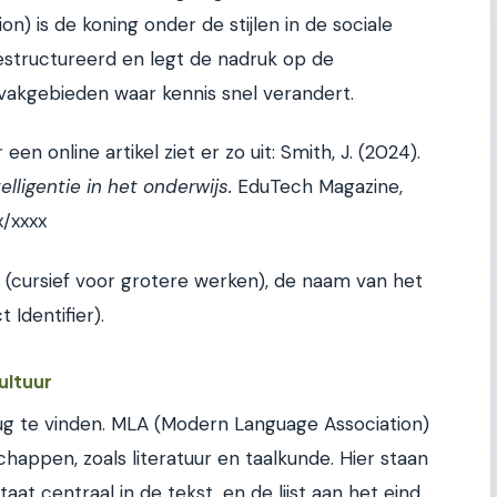
n) is de koning onder de stijlen in de sociale
estructureerd en legt de nadruk op de
n vakgebieden waar kennis snel verandert.
n online artikel ziet er zo uit: Smith, J. (2024).
ligentie in het onderwijs.
EduTech Magazine,
x/xxxx
tel (cursief voor grotere werken), de naam van het
t Identifier).
ultuur
ug te vinden. MLA (Modern Language Association)
chappen, zoals literatuur en taalkunde. Hier staan
aat centraal in de tekst, en de lijst aan het eind