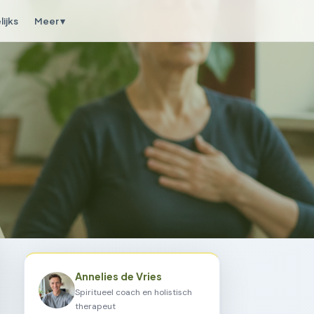
ijks
Meer ▾
Annelies de Vries
Spiritueel coach en holistisch
therapeut