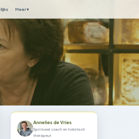
ijks
Meer ▾
Annelies de Vries
Spiritueel coach en holistisch
therapeut