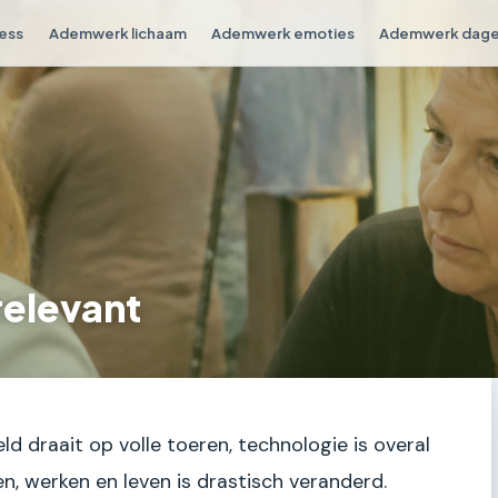
ess
Ademwerk lichaam
Ademwerk emoties
Ademwerk dagel
relevant
eld draait op volle toeren, technologie is overal
, werken en leven is drastisch veranderd.