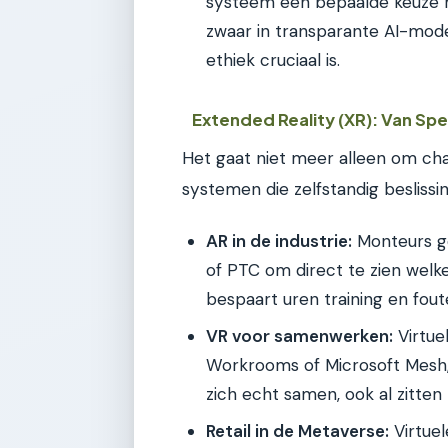
systeem een bepaalde keuze m
zwaar in transparante AI-model
ethiek cruciaal is.
Extended Reality (XR): Van Sp
Het gaat niet meer alleen om c
systemen die zelfstandig besliss
AR in de industrie:
Monteurs ge
of PTC om direct te zien wel
bespaart uren training en fout
VR voor samenwerken:
Virtue
Workrooms of Microsoft Mesh,
zich echt samen, ook al zitten
Retail in de Metaverse:
Virtuel