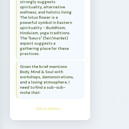
strongly suggests
spirituality, alternative
wellness, and holistic living.
The lotus flower is a
powerful symbol in Eastern
spirituality - Buddhism,
Hinduism, yoga traditions.
The "beurs" (fair/market)
aspect suggests a
gathering place for these
practices.
Given the brief mentions
Body, Mind & Soul with
workshops, demonstrations,
and a loving atmosphere, I
need to find a sub-sub-
niche that:
Alle artikelen