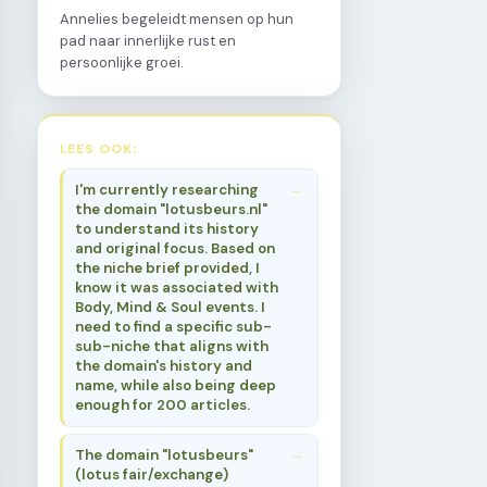
Annelies begeleidt mensen op hun
pad naar innerlijke rust en
persoonlijke groei.
LEES OOK:
I'm currently researching
the domain "lotusbeurs.nl"
to understand its history
and original focus. Based on
the niche brief provided, I
know it was associated with
Body, Mind & Soul events. I
need to find a specific sub-
sub-niche that aligns with
the domain's history and
name, while also being deep
enough for 200 articles.
The domain "lotusbeurs"
(lotus fair/exchange)